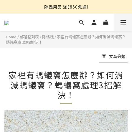
熱銷推薦⭐強效小蟑螂凝膠↘︎499
除蟲用品 滿$850免運!
【限量搶】地板防蟲清潔一次搞定↘︎$750
熱銷推薦⭐強效小蟑螂凝膠↘︎499
Home
/
部落格列表
/
除螞蟻
/
家裡有螞蟻窩怎麼辦？如何消滅螞蟻窩？
螞蟻窩處理3招解決！
文章分類
家裡有螞蟻窩怎麼辦？如何消
滅螞蟻窩？螞蟻窩處理3招解
決！