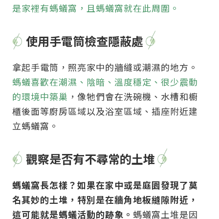
是家裡有螞蟻窩，且螞蟻窩就在此周圍。
使用手電筒檢查隱蔽處
拿起手電筒，照亮家中的牆縫或潮濕的地方。
螞蟻喜歡在潮濕、陰暗、溫度穩定、很少震動
的環境中築巢
，像牠們會在洗碗機、水槽和櫥
櫃後面等廚房區域以及浴室區域、插座附近建
立螞蟻窩。
觀察是否有不尋常的土堆
螞蟻窩長怎樣？如果在家中或是庭園發現了莫
名其妙的土堆，特別是在牆角地板縫隙附近，
這可能就是螞蟻活動的跡象。
螞蟻窩土堆是因