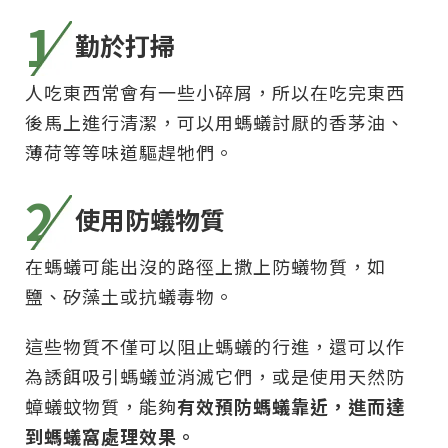
1
勤於打掃
人吃東西常會有一些小碎屑，所以在吃完東西
後馬上進行清潔，可以用螞蟻討厭的香茅油、
薄荷等等味道驅趕牠們。
2
使用防蟻物質
在螞蟻可能出沒的路徑上撒上防蟻物質，如
鹽、矽藻土或抗蟻毒物。
這些物質不僅可以阻止螞蟻的行進，還可以作
為誘餌吸引螞蟻並消滅它們，或是使用天然防
蟑蟻蚊物質，能夠
有效預防螞蟻靠近，進而達
到螞蟻窩處理效果。