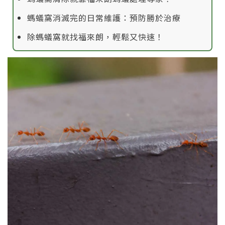
螞蟻窩消滅完的日常維護：預防勝於治療
除螞蟻窩就找福來朗，輕鬆又快速！