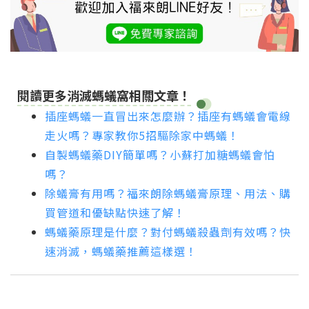
閱讀更多消滅螞蟻窩相關文章！
插座螞蟻一直冒出來怎麼辦？插座有螞蟻會電線
走火嗎？專家教你5招驅除家中螞蟻！
自製螞蟻藥DIY簡單嗎？小蘇打加糖螞蟻會怕
嗎？
除蟻膏有用嗎？福來朗除螞蟻膏原理、用法、購
買管道和優缺點快速了解！
螞蟻藥原理是什麼？對付螞蟻殺蟲劑有效嗎？快
速消滅，螞蟻藥推薦這樣選！