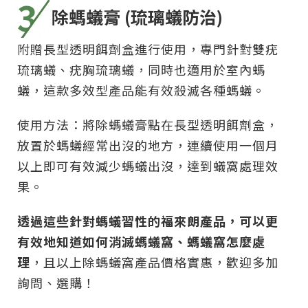
3
除螞蟻膏 (琉璃蟻防治)
附贈長型透明餌劑盒進行使用，專門針對雙疣
琉璃蟻、疣胸琉璃蟻，同時也適用於室內螞
蟻，這款多效型產品能有效殺滅各種螞蟻。
使用方法：將除螞蟻膏點在長型透明餌劑盒，
放置於螞蟻經常出沒的地方，連續使用一個月
以上即可有效減少螞蟻出沒，達到蟻窩處理效
果。
透過這些針對螞蟻習性的福來朗產品，可以更
有效地知道如何消滅螞蟻窩、螞蟻窩怎麼處
理
，且以上除螞蟻窩產品價格實惠，歡迎多加
詢問、選購！