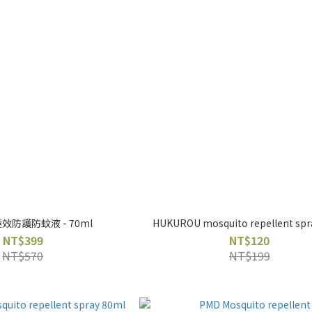
防護防蚊液 - 70ml
HUKUROU mosquito repellent spr
NT$399
NT$120
NT$570
NT$199