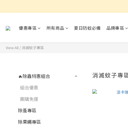
優惠專區
所有商品
夏日防蚊必備
品牌專區
View All
/
消滅蚊子專區
消滅蚊子專
🔥除蟲特惠組合
組合優惠
團購免運
除蚤專區
除果蠅專區