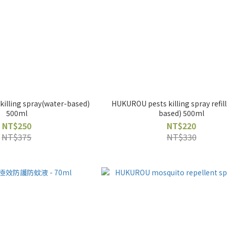
illing spray(water-based)
HUKUROU pests killing spray refil
500ml
based) 500ml
NT$250
NT$220
NT$375
NT$330