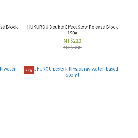
se Block
HUKUROU Double Effect Slow Release Block
150g
NT$220
NT$330
83折