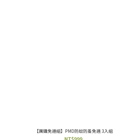
【團購免運組】PMD防蚊防蚤免運 3入組
NT$999