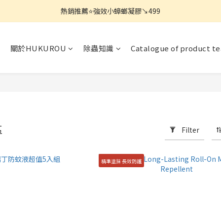
熱銷推薦⭐強效小蟑螂凝膠↘︎499
熱銷推薦⭐強效小蟑螂凝膠↘︎499
除蟲用品 滿$850免運!
關於HUKUROU
除蟲知識
Catalogue of product t
【限量搶】地板防蟲清潔一次搞定↘︎$750
熱銷推薦⭐強效小蟑螂凝膠↘︎499
區
Filter
精準塗抹 長效防護