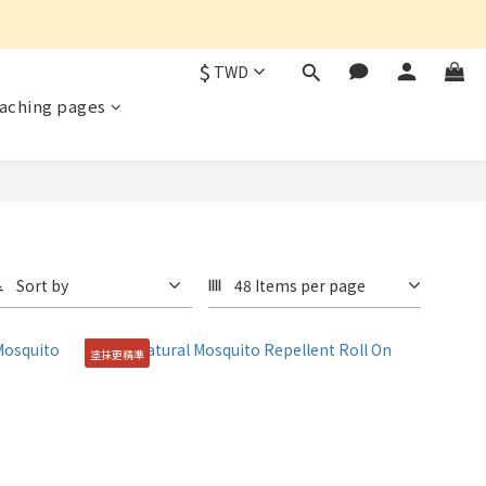
$
TWD
eaching pages
Sort by
48 Items per page
塗抹更精準