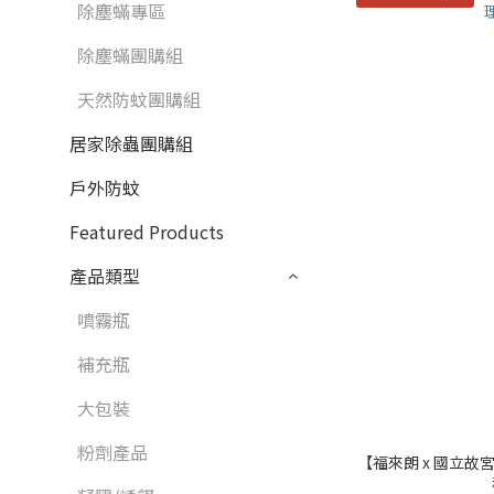
除塵蟎專區
除塵蟎團購組
天然防蚊團購組
居家除蟲團購組
戶外防蚊
Featured Products
產品類型
噴霧瓶
補充瓶
大包裝
粉劑產品
【福來朗 x 國立故