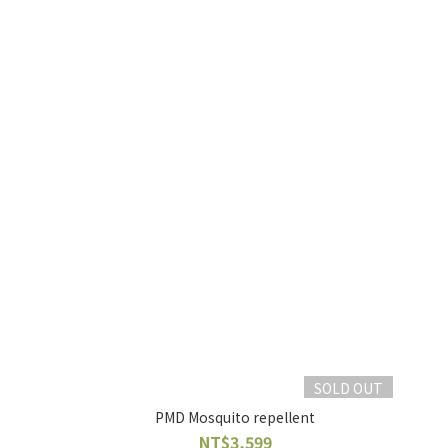
SOLD OUT
PMD Mosquito repellent
NT$3,599