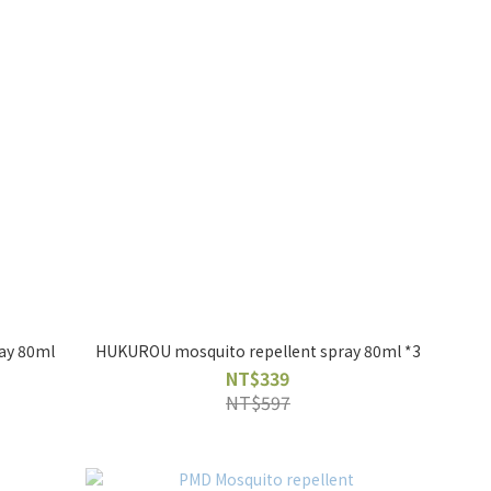
ay 80ml
HUKUROU mosquito repellent spray 80ml *3
NT$339
NT$597