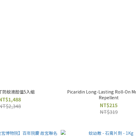
丁防蚊液超值5入組
Picaridin Long-Lasting Roll-On M
Repellent
NT$1,488
NT$215
NT$2,348
NT$319