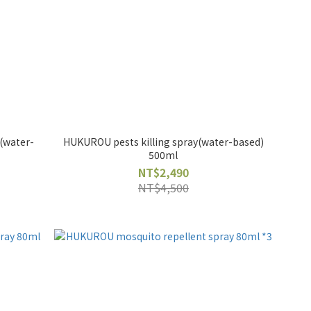
l(water-
HUKUROU pests killing spray(water-based)
500ml
NT$2,490
NT$4,500