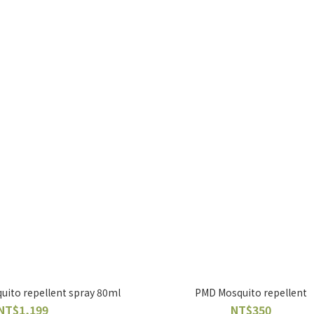
to repellent spray 80ml
PMD Mosquito repellent
NT$1,199
NT$350