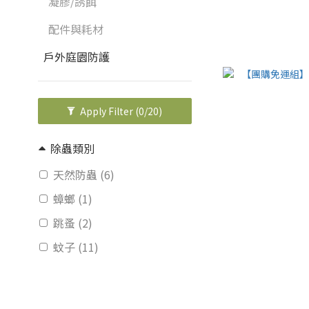
凝膠/誘餌
配件與耗材
戶外庭園防護
Apply Filter
(0/20)
除蟲類別
天然防蟲 (6)
蟑螂 (1)
跳蚤 (2)
蚊子 (11)