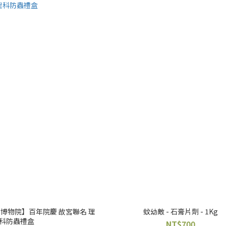
宮博物院】百年院慶 故宮聯名 理
蚊幼敵 - 石膏片劑 - 1Kg
科防蟲禮盒
NT$700