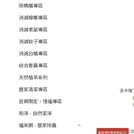
除螞蟻專區
消滅蟑螂專區
消滅老鼠專區
消滅蚊子專區
消滅白蟻專區
綜合害蟲專區
天然植萃系列
居家清潔專區
派卡瑞
官網限定，惜福專區
和淨 - 自然潔淨
福來朗 - 居家除蟲
會員領折價券現省$50