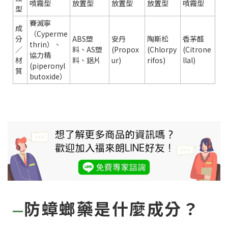
噴霧型
放置型
放置型
放置型
噴霧型
型
賽滅寧
成
（Cyperme
分
ABS塑
安丹
陶斯松
香茅醛
thrin）、
／
料、AS塑
(Propox
(Chlorpy
(Citrone
協力精
材
料、鋁片
ur)
rifos)
llal)
(piperonyl
質
butoxide）
防蟑螂藥是什麼成分？