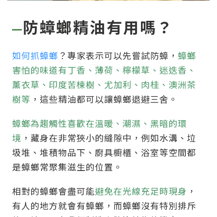
防蟑螂精油有用嗎？
如何抓蟑螂
？專家表示可以先嘗試防蟑，
蟑螂
害怕的味道有丁香、薄荷、檸檬草、迷迭香、
薰衣草、印度苦楝樹、尤加利、肉桂、澳洲茶
樹等
，這些精油都可以讓蟑螂退避三舍。
蟑螂為趨觸性喜歡在溫暖、潮濕、黑暗的環
境
，藏身在非常狹小的縫隙中，例如水溝、垃
圾堆、堆積物品下、廚具櫥櫃、浴室等空間都
是蟑螂常聚集滋生的位置。
相對的蟑螂會盡可能
避免在光線充足時現身
，
有人的地方就會有蟑螂，而蟑螂沒有特別排斥