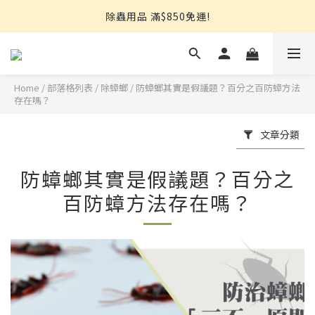
熱銷推薦⭐強效小蟑螂凝膠↘︎499
除蟲用品 滿$850免運!
【限量搶】地板防蟲清潔一次搞定↘︎$750
熱銷推薦⭐強效小蟑螂凝膠↘︎499
Home
/
部落格列表
/
除蟑螂
/
防蟑螂其實是假議題？百分之百防蟑方法
存在嗎？
文章分類
防蟑螂其實是假議題？百分之
百防蟑方法存在嗎？