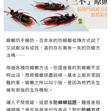
蟑螂防不勝防，百年來的防蟑螂祖傳方式試了
又試都沒有成效，真的存在萬無一失的防蟑方
法嗎……
用過各種防蟑螂方法，但還是看的到蟑螂不定
時出沒，想將蟑螂趕盡殺絕，基本上是非常困
難的事，蟑螂之所以叫小強，是因為牠們天生
擁有很強的生存機制。
讓人不禁懷疑，這麼多
防蟑螂話題
，難道是假
議題嗎？是否為商家炒作商品？對於
防蟑方式