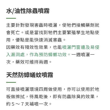
水/油性除蟲噴霧
主要針對發現害蟲時噴灑，使牠們接觸藥劑就
會死亡。或是當找到牠們主要繁殖孳生地點使
用，優點是能快速消滅害蟲。
因藥效有殘效性效果，也能
噴灑門窗邊及易侵
入漏洞處，作為預防蟑螂功效。
一週噴灑一
次，藥效可維持兩週。
天然防蟑蟻蚊噴霧
可直接噴灑環境四周做使用，亦可以使用於地
板做擦拭，待風乾後，即有防蟲除臭的效果，
約５～７天補噴一次。