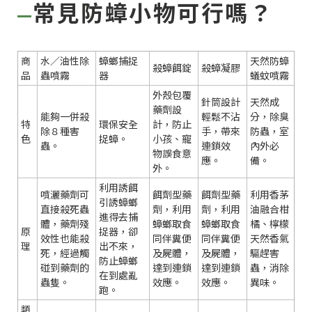
常見防蟑小物可行嗎？
商
水／油性除
蟑螂捕捉
天然防蟑
殺蟑餌錠
殺蟑凝膠
品
蟲噴霧
器
蟻蚊噴霧
外殼包覆
針筒設計
天然成
藥劑設
能夠一併殺
輕鬆不沾
分，除臭
特
環保安全
計，防止
除８種害
手，帶來
防蟲，室
色
捉蟑。
小孩、寵
蟲。
連鎖效
內外必
物誤食意
應。
備。
外。
利用誘餌
噴灑藥劑可
餌劑型藥
餌劑型藥
利用香茅
引誘蟑螂
直接殺死蟲
劑，利用
劑，利用
油融合柑
進得去捕
體，藥劑殘
蟑螂取食
蟑螂取食
橘、檸檬
原
捉器，卻
效性也能殺
同伴糞便
同伴糞便
天然香氣
理
出不來，
死，經過觸
及屍體，
及屍體，
驅趕害
防止蟑螂
碰到藥劑的
達到連鎖
達到連鎖
蟲，消除
在到處亂
蟲隻。
效應。
效應。
異味。
跑。
類