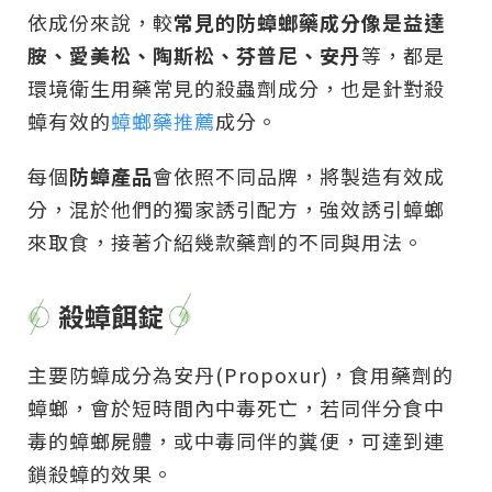
依成份來說，較
常見的防蟑螂藥成分像是益達
胺、愛美松、陶斯松、芬普尼、安丹
等，都是
環境衛生用藥常見的殺蟲劑成分，也是針對殺
蟑有效的
蟑螂藥推薦
成分。
每個
防蟑產品
會依照不同品牌，將製造有效成
分，混於他們的獨家誘引配方，強效誘引蟑螂
來取食，接著介紹幾款藥劑的不同與用法。
殺蟑餌錠
主要防蟑成分為安丹(Propoxur)，食用藥劑的
蟑螂，會於短時間內中毒死亡，若同伴分食中
毒的蟑螂屍體，或中毒同伴的糞便，可達到連
鎖殺蟑的效果。