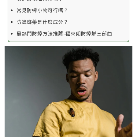
常見防蟑小物可行嗎？
防蟑螂藥是什麼成分？
最熱門防蟑方法推薦-福來朗防蟑螂三部曲