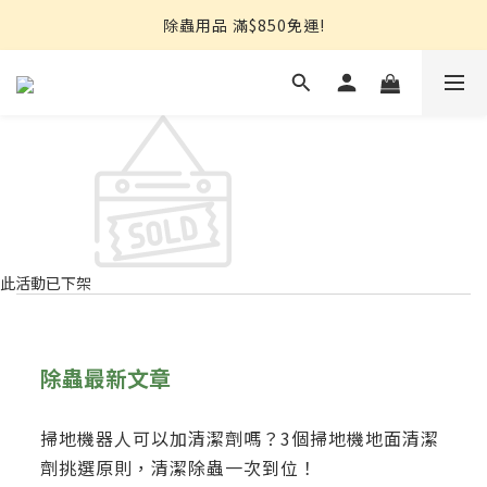
熱銷推薦⭐強效小蟑螂凝膠↘︎499
除蟲用品 滿$850免運!
【限量搶】地板防蟲清潔一次搞定↘︎$750
熱銷推薦⭐強效小蟑螂凝膠↘︎499
此活動已下架
除蟲最新文章
掃地機器人可以加清潔劑嗎？3個掃地機地面清潔
劑挑選原則，清潔除蟲一次到位！