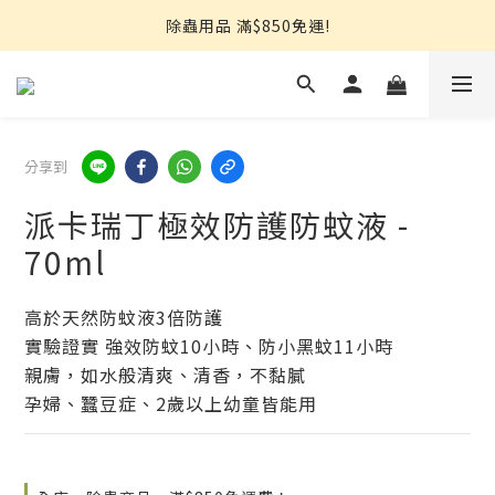
熱銷推薦⭐強效小蟑螂凝膠↘︎499
除蟲用品 滿$850免運!
【限量搶】地板防蟲清潔一次搞定↘︎$750
熱銷推薦⭐強效小蟑螂凝膠↘︎499
分享到
派卡瑞丁極效防護防蚊液 -
70ml
高於天然防蚊液3倍防護
實驗證實 強效防蚊10小時、防小黑蚊11小時
親膚，如水般清爽、清香，不黏膩
孕婦、蠶豆症、2歲以上幼童皆能用