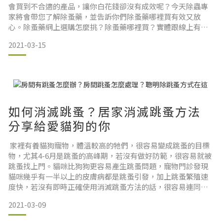
會買到不合適的產品，讓你白花錢卻沒有成效呢？今天除蟲專
家將會帶您了解除蚤藥，並告訴你們除蚤藥哪裡買有效又放
心。除蚤藥網上選購怎麼挑？除蚤藥哪裡買？實體跟線上有什
麼差別？除蚤藥成分怎麼看？環境用藥都可以在家使用嗎？除
2021-03-15
蚤藥推薦，福來朗教你在家除跳蚤！除蚤藥哪裡買？實體跟線
上有什麼差別？過去人們想購買除蚤藥，只能到實體店挑選，
可能會遇到商品缺貨或是沒有販售的情況，需要奔波多家商店
才能買到，而花費
如何消滅跳蚤？居家消滅跳蚤方法
分享給愛貓狗的你
家裡有養貓狗寵物，體溫較高的牠們，很容易變成跳蚤的目標
物，尤其4-6月是跳蚤的高峰期，若沒有做好防範，很容易就被
跳蚤找上門。貓咪比狗狗更容易產生跳蚤問題，寵物門診發現
貓咪幾乎有一半以上的皮膚病都是跳蚤引發，加上跳蚤繁殖速
度快，若沒有即時正確使用消滅跳蚤方法的話，很容易連同家
人都一起遭殃。所以知道如何消滅跳蚤，就變得格外重要了，
2021-03-09
文內我們會先教大家，判斷寵物身上有跳蚤的三種方式，並帶
你了解如何消滅跳蚤，最後還要推薦適合的消滅跳蚤產品，讓