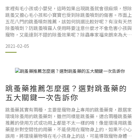
家裡有毛小孩或小嬰兒，這時如果出現跳蚤就會很麻煩，想除
跳蚤又擔心毛小孩和小寶寶也受到除跳蚤噴劑的傷害。市面上
五花八門的跳蚤噴劑推薦，該如何挑選比較好呢？有沒有天然
除蚤噴劑？防跳蚤噴霧人使用時要注意什麼才不會危害小孩與
寵物，又能達到不錯的除蚤效果呢？除蟲專家福來朗來為大家
解答！本次文章將會教您認識環境除蚤藥與寵物除蚤藥的差
2021-02-05
異，使用須知的注意事項，讓您更加了解使用滅跳蚤噴霧的注
意事項，以及如何除去討厭的跳蚤。關於跳蚤噴劑、滅蚤噴霧...
跳蚤噴劑的除跳蚤原理是什麼？有天然除蚤方法嗎？如何自製
跳蚤清潔劑
跳蚤藥推薦怎麼選？選對跳蚤藥的
五大關鍵一次告訴你
跳蚤藥其實有兩種，主要是寵物身上專用的跳蚤藥膏，跟居家
環境除蚤用的跳蚤藥劑，雖然同樣是跳蚤藥，適合兩種跳蚤藥
推薦的使用方式或功用上都是不太一樣的唷！像是環境用跳蚤
藥是針對空間性的用藥，不能使用在寵物身上的，如果不小心
誤用，將環境藥物噴在毛小孩身上的話，可能導致寵物身體不