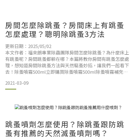
我們繼續看下去吧！消滅跳蚤統整篇快速導讀區家裡有養貓
狗，如何消
房間怎麼除跳蚤？房間床上有跳蚤
怎麼處理？聰明除跳蚤3方法
更新日期：2025/05/02
本文作者：福來朗專業除蟲團隊房間怎麼除跳蚤？為什麼床上
有跳蚤呢？房間跳蚤都躲在哪？本篇將教你房間有跳蚤怎麼處
理，想知道房間除跳蚤方法與天然驅蚤妙招，讓我們一起看下
去！除蚤噴霧500ml立即購買除蚤噴霧500ml除蚤噴霧補充瓶
立即購買除蚤噴霧補充瓶TIMBER驅蟲地板清潔劑立即購買
2021-03-09
TIMBER驅蟲地板清潔劑房間跳蚤、床墊跳蚤如何處理？房間
有跳蚤怎麼辦？房間怎麼除跳蚤？天然去除跳蚤方法跳蚤怕什
麼味道？房間／床上有跳蚤都躲在哪裡？床墊縫隙最危險！被
房間跳蚤咬長怎樣？房間
跳蚤噴劑怎麼使用？除跳蚤跟防跳
蚤有推薦的天然滅蚤噴劑嗎？