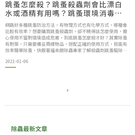
跳蚤怎麼殺？跳蚤殺蟲劑會比漂白
水或酒精有用嗎？跳蚤環境消毒推
薦它！
網路好多種跳蚤防治方法，有物理方式也有化學方式，哪種會
比較有效率？想要購買跳蚤殺蟲劑，卻不曉得該怎麼使用，擔
心使用不當對環境造成危害，到底跳蚤怎麼殺才好？其實除蚤
有對策，只需要備妥兩樣物品，搭配正確的使用方式，就能有
效率簡單除蚤，快跟著福來朗除蟲專家了解殺蟲劑跳蚤驅除的
步驟，一起清除室內跳蚤、做好跳蚤環境消毒吧！殺跳蚤藥推
2021-01-06
薦除蚤噴霧500ml立即購買除蚤噴霧500ml除蚤噴霧補充瓶立
即購買除蚤噴霧補充瓶殺跳蚤藥怎麼使用？快速除蚤步驟殺蚤
怎麼殺？先了解原因再準備利器殺跳蚤三步驟，教你跳蚤殺蟲
劑如何
除蟲最新文章