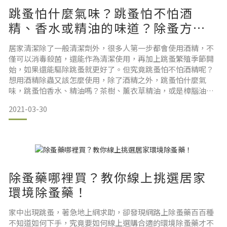
跳蚤怕什麼氣味？跳蚤怕不怕酒
精、香水或精油的味道？除蚤方法
一次解惑
居家清潔除了一般清潔劑外，很多人第一步都會使用酒精，不
僅可以消毒殺菌，還能作為清潔使用，再加上跳蚤繁殖季節開
始，如果還能驅除跳蚤就更好了。但究竟跳蚤怕不怕酒精呢？
想用酒精除蟲又該怎麼使用，除了酒精之外，跳蚤怕什麼氣
味，跳蚤怕香水、精油嗎？茶樹、薰衣草精油，或是樟腦油跳
蚤會怕嗎？以上這些你們都想知道的問題，接下來將會解析網
2021-03-30
路流傳跳蚤害怕的味道與原因，以及防跳蚤精油該怎麼挑選，
最後還有居家除蚤推薦產品，教大家正確除跳蚤方法與觀念。
(更新於：2023/7/24)除蚤噴霧500ml立即購買除蚤噴霧500
除蚤藥哪裡買？教你線上挑選居家
環境除蚤藥！
家中出現跳蚤，著急地上網求助，卻發現網路上除蚤藥百百種
不知道如何下手，究竟要如何線上選購合適的環境除蚤藥才不