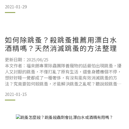
舒服造成影響。所以跳蚤藥推薦怎麼選，該如何正確使用呢？
2021-01-29
就讓我們除蟲專家福來朗，來介紹跳蚤藥劑的差異與使用方
式，並教大家四種正確挑選跳蚤藥的方法。跳蚤藥統整篇快速
導讀區使用跳蚤藥前，你是否也試過這些消滅跳蚤的方法？想
要根除家中的跳蚤
如何除跳蚤？殺跳蚤推薦用漂白水
酒精嗎？天然消滅跳蚤的方法整理
更新日期：2025/06/25
本文作者：福來朗專業除蟲團隊養寵物的話最怕出現跳蚤，擾
人又討厭的跳蚤，不僅打亂了原有生活，還會身體癢個不停，
想好好睡一覺都成了一種奢侈，有沒有能有效消滅跳蚤的方
法？究竟要如何殺跳蚤，才能解決跳蚤之亂呢？聽說殺跳蚤的
方法用漂白水或酒精很有效，這是真的嗎？天然滅蚤方法擔心
2021-01-15
沒辦法完全消滅跳蚤，可是使用殺跳蚤藥劑又擔心會有殘留影
響身體；如果你也有相同疑問，就讓除蟲專家福來朗，帶領你
們一起了解，希望讓大家用更有效率又安全的方法殺跳蚤！除
蚤噴霧500ml立即購買除蚤噴霧50