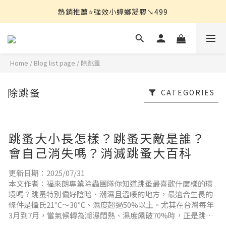
熱銷推薦⭐強效小蟑螂凝膠↘︎499
熱銷推薦⭐強效小蟑螂凝膠↘︎499
除蟲用品 滿$850免運!
【限量搶】地板防蟲清潔一次搞定↘︎$750
Home
/
Blog list page
/
除跳蚤
熱銷推薦⭐強效小蟑螂凝膠↘︎499
除跳蚤
CATEGORIES
跳蚤大小長怎樣？跳蚤天敵是誰？
會自己消失嗎？消滅跳蚤大百科
更新日期：2025/07/31
本文作者：福來朗專業除蟲團隊你知道跳蚤最喜歡什麼樣的環
境嗎？跳蚤特別偏好陰暗、潮濕且溫暖的地方，最適合生長的
條件是攝氏21℃～30℃、濕度超過50%以上。尤其在台灣每年
3月到7月，當氣候轉為潮濕悶熱、濕度飆破70%時，正是跳蚤
大量繁殖、產卵的高峰期。跳蚤常見於家中空房、地墊、地