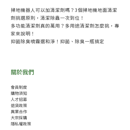
掃地機器人可以加清潔劑嗎？3個掃地機地面清潔
劑挑選原則，清潔除蟲一次到位！
多功能清潔劑真的萬用？多用途清潔劑怎麼挑，專
家來說明！
抑菌除臭噴霧選和淨！抑菌、除臭一瓶搞定
關於我們
會員制度
購物須知
人才招募
退貨政策
異業合作
大宗採購
隱私權政策