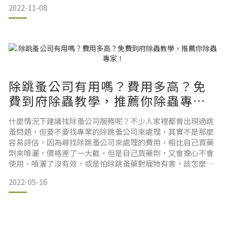
2022-11-08
毯、地板裂縫、床墊內部、沙發椅腳、家具縫隙、牆角，甚至
躲在毛小孩的身上不易發現。如果你正懷疑家中跳蚤肆虐，或
想搞清楚，跳蚤大小長怎樣？跳蚤天敵是誰？會自己消失嗎？
本篇《消滅跳蚤大百科》將一
除跳蚤公司有用嗎？費用多高？免
費到府除蟲教學，推薦你除蟲專
家！
什麼情況下建議找除蚤公司服務呢？不少人家裡都曾出現過跳
蚤問題，但要不要找專業的除跳蚤公司來處理，其實不是那麼
容易評估，因為尋找除跳蚤公司來處理的費用，相比自己買藥
劑來噴灑，價格差了一大截。但是自己買藥劑，又會擔心不會
使用、噴灑了沒有效，或是怕除跳蚤藥對寵物有害，該怎麼去
判斷家裡狀況是否要找除跳蚤公司呢？我們把自己除跳蚤費
2022-05-16
用、優缺點，和找專業除跳蚤公司的資料一起比較整理，讓你
更清楚遇到跳蚤問題該怎麼做！除跳蚤公司推薦統整篇，快速
導讀區除跳蚤公司提供哪些服務呢？居家除蚤跟貓咪除蚤一樣
嗎？除跳蚤費用如