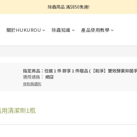
熱銷推薦⭐強效小蟑螂凝膠↘︎499
除蟲用品 滿$850免運!
【限量搶】地板防蟲清潔一次搞定↘︎$750
關於HUKUROU
除蟲知識
產品使用教學
熱銷推薦⭐強效小蟑螂凝膠↘︎499
指定商品：任選 1 件 即享 1 件贈品 (【和淨】雙效酵素抑菌
適用通路：
網店
條款與細則
萬用清潔劑1瓶