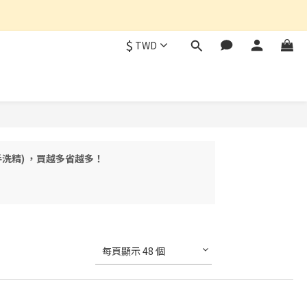
$
TWD
手洗精) ，買越多省越多！
每頁顯示 48 個