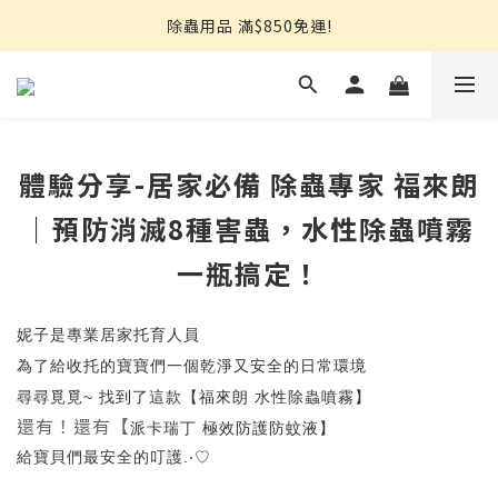
熱銷推薦⭐強效小蟑螂凝膠↘︎499
除蟲用品 滿$850免運!
熱銷推薦⭐強效小蟑螂凝膠↘︎499
體驗分享-居家必備 除蟲專家 福來朗
｜預防消滅8種害蟲，水性除蟲噴霧
一瓶搞定！
妮子是專業居家托育人員
為了給收托的寶寶們一個乾淨又安全的日常環境
尋尋覓覓~ 找到了這款【福來朗 水性除蟲噴霧】
還有！還有【
派卡瑞丁 極效防護防蚊液】
給寶貝們最安全的叮護.‧♡