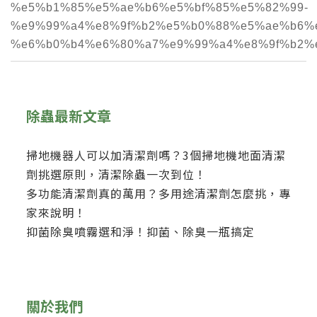
%e5%b1%85%e5%ae%b6%e5%bf%85%e5%82%99-
%e9%99%a4%e8%9f%b2%e5%b0%88%e5%ae%b6%e
%e6%b0%b4%e6%80%a7%e9%99%a4%e8%9f%b2%
除蟲最新文章
掃地機器人可以加清潔劑嗎？3個掃地機地面清潔
劑挑選原則，清潔除蟲一次到位！
多功能清潔劑真的萬用？多用途清潔劑怎麼挑，專
家來說明！
抑菌除臭噴霧選和淨！抑菌、除臭一瓶搞定
關於我們