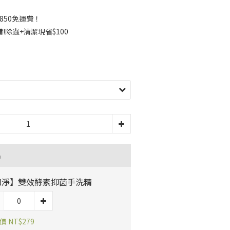
850免運費！
除蟲+清潔現省$100
品
和淨】雙效酵素抑菌手洗精
 NT$279