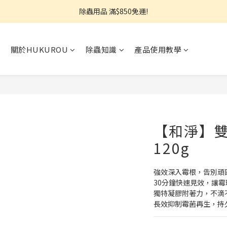
熱銷推薦⭐強效小蟑螂凝膠↘︎499
除蟲用品 滿$850免運!
【限量搶】地板防蟲清潔一次搞定↘︎$750
關於HUKUROU
除蟲知識
產品使用教學
熱銷推薦⭐強效小蟑螂凝膠↘︎499
【和淨】雙
120g
強效深入霉根，告別頑
30分鐘快速見效，讓
獨特凝膠附著力，不滴
長效抑制霉菌再生，持