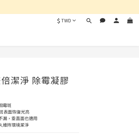
$
TWD
立即購買
倍潔淨 除霉凝膠
固霉斑
霉斑表面恢復光亮
不漏，垂直面也適用
久維持環境潔淨