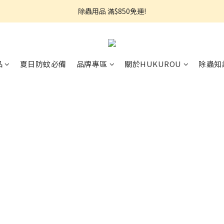
熱銷推薦⭐強效小蟑螂凝膠↘︎499
除蟲用品 滿$850免運!
【限量搶】地板防蟲清潔一次搞定↘︎$750
熱銷推薦⭐強效小蟑螂凝膠↘︎499
品
夏日防蚊必備
品牌專區
關於HUKUROU
除蟲知