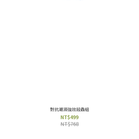
對抗潮濕強效殺蟲組
NT$499
NT$768